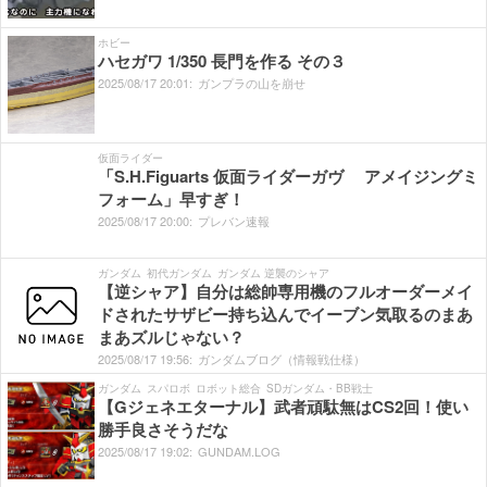
ホビー
ハセガワ 1/350 長門を作る その３
2025/
08/
17
20:
01:
ガンプラの山を崩せ
仮面ライダー
「S.H.Figuarts 仮面ライダーガヴ アメイジングミ
フォーム」早すぎ！
2025/
08/
17
20:
00:
プレバン速報
ガンダム
初代ガンダム
ガンダム 逆襲のシャア
【逆シャア】自分は総帥専用機のフルオーダーメイ
ドされたサザビー持ち込んでイーブン気取るのまあ
まあズルじゃない？
2025/
08/
17
19:
56:
ガンダムブログ（情報戦仕様）
ガンダム
スパロボ
ロボット総合
SDガンダム・BB戦士
【Gジェネエターナル】武者頑駄無はCS2回！使い
勝手良さそうだな
2025/
08/
17
19:
02:
GUNDAM.LOG