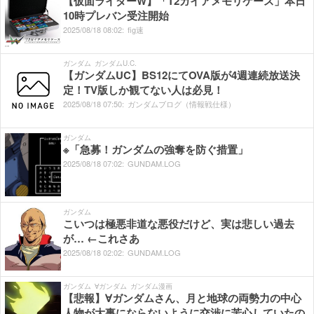
【仮面ライダーW】「T2ガイアメモリケース」本日
10時プレバン受注開始
2025/
08/
18
08:
02:
fig速
ガンダム
ガンダムU.C.
【ガンダムUC】BS12にてOVA版が4週連続放送決
定！TV版しか観てない人は必見！
2025/
08/
18
07:
50:
ガンダムブログ（情報戦仕様）
ガンダム
※「急募！ガンダムの強奪を防ぐ措置」
2025/
08/
18
07:
02:
GUNDAM.LOG
ガンダム
こいつは極悪非道な悪役だけど、実は悲しい過去
が… ←これさあ
2025/
08/
18
02:
02:
GUNDAM.LOG
ガンダム
∀ガンダム
ガンダム漫画
【悲報】∀ガンダムさん、月と地球の両勢力の中心
人物が大事にならないように交渉に苦心していたの