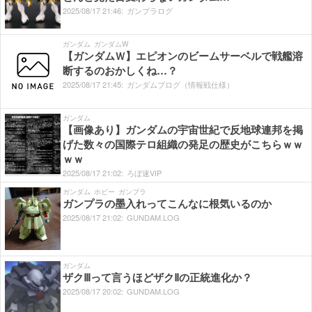
2025/
08/
17
21:
46:
ガンプラログ
ガンダム
ガンダムW
【ガンダムＷ】エピオンのビームサーベルで戦艦溶
断するのおかしくね…？
2025/
08/
17
21:
45:
ガンダムブログ（情報戦仕様）
ガンダム
【画像あり】ガンダムの宇宙世紀で反地球連邦を掲
げた数々の国際テロ組織の発足の歴史がこちらｗｗ
ｗｗ
2025/
08/
17
21:
02:
ろぼ速VIP
ガンダム
ホビー
ガンプラ
ガンプラの墨入れってこんなに根気いるのか
2025/
08/
17
21:
02:
GUNDAM.LOG
ガンダム
ザクⅢって言うほどザクⅡの正統進化か？
2025/
08/
17
20:
02:
GUNDAM.LOG