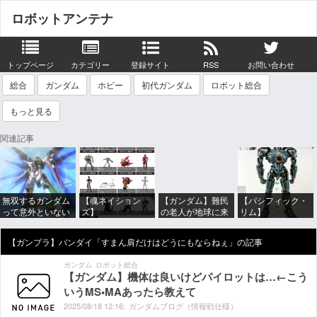
ロボットアンテナ
トップページ
カテゴリー
登録サイト
RSS
お問い合わせ
総合
ガンダム
ホビー
初代ガンダム
ロボット総合
もっと見る
関連記事
無双するガンダム
【魂ネイション
【ガンダム】難民
【パシフィック・
って意外といない
ズ】
の老人が地球に来
リム】
よね
「S.H.Figuarts」
れたこと喜んでて
MODEROID「ジ
ほか 2026年8月発
アレ？連邦もやっ
プシー・デンジャ
【ガンプラ】バンダイ「すまん肩だけはどうにもならねぇ」の記事
売商品【スケジュ
てることヤバくな
ー」プラモデル
ール公開】
い？ってなる
【10日予約開始】
ガンダム
ロボット総合
【ガンダム】機体は良いけどパイロットは…←こう
いうMS•MAあったら教えて
2025/
08/
18
12:
16:
ガンダムブログ（情報戦仕様）