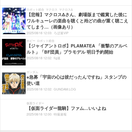
ロボット総合
マクロス
マクロスΔ
【悲報】マクロスΔさん、劇場版まで鑑賞した後に
ワルキューレの楽曲を聴くと殆どの曲が重く聴こえ
てしまう…（画像あり）
2025/
08/
18
12:
03:
ろぼ速VIP
ホビー
ロボット総合
【ジャイアントロボ】PLAMATEA 「衝撃のアルベ
ルト」「BF団員」プラモデル 明日予約開始
2025/
08/
18
12:
02:
fig速
ガンダム
※急募「宇宙の心は彼だったんですね」スタンプの
使い道
2025/
08/
18
12:
02:
GUNDAM.LOG
仮面ライダー
【仮面ライダー龍騎】ファム…いいよね
2025/
08/
18
12:
00:
特撮速報