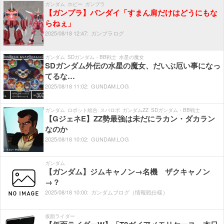
ガンダム
ホビー
ガンプラ
【ガンプラ】バンダイ「すまん肩だけはどうにもな
らねぇ」
2025/
08/
18
12:
47:
ガンプラログ
ガンダム
SDガンダム・BB戦士
水星の魔女
SDガンダム外伝の水星の魔女、だいぶ厄い事になっ
てるな…
2025/
08/
18
11:
02:
GUNDAM.LOG
ガンダム
ロボット総合
スパロボ
ガンダムZZ
SDガンダム・BB戦士
【GジェネE】ZZ勢最強は未だにラカン・ダカラン
なのか
2025/
08/
18
10:
02:
GUNDAM.LOG
ガンダム
【ガンダム】ジムキャノン→名機 ザクキャノン
→？
2025/
08/
18
10:
00:
ガンダムブログ（情報戦仕様）
仮面ライダー