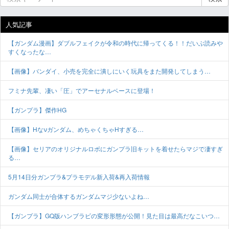
人気記事
【ガンダム漫画】ダブルフェイクが令和の時代に帰ってくる！！だいぶ読みや
すくなったな…
【画像】バンダイ、小売を完全に潰しにいく玩具をまた開発してしまう…
フミナ先輩、凄い「圧」でアーセナルベースに登場！
【ガンプラ】傑作HG
【画像】Hなνガンダム、めちゃくちゃHすぎる…
【画像】セリアのオリジナルロボにガンプラ旧キットを着せたらマジで凄すぎ
る…
5月14日分ガンプラ&プラモデル新入荷&再入荷情報
ガンダム同士が合体するガンダムマジ少ないよね…
【ガンプラ】GQ版ハンブラビの変形形態が公開！見た目は最高だなこいつ…