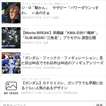
ガンダム
Zガンダム
ガンダム 逆襲のシャア
ジ・O「動かん」 サザビー「パワーダウンっす
わ」 ←あのさぁ
2025/
08/
17
18:
18:
ロボアニ速報
ホビー
【Mecha BREAK】和模線「KMA-D201“鳴神”」
「SLM-M324C“三角龙”」プラモデル 原型公開
2025/
08/
17
18:
16:
fig速
ガンダム
「ガンダム・フィックス・フィギュレーション」見
た目は90点でそれ以外は40点のフィギュアシリーズ
2025/
08/
17
18:
02:
GUNDAM.LOG
ホビー
ガンダム
ガンプラ
【ガンダム】ＧＰ０１スレ、ガンプラでも早期に出
るぐらい人気のあるデザイン
2025/
08/
17
17:
54:
ガンダムブログ（情報戦仕様）
検索