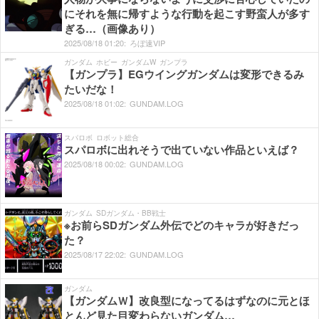
にそれを無に帰すような行動を起こす野蛮人が多す
ぎる…（画像あり）
2025/
08/
18
01:
20:
ろぼ速VIP
ガンダム
ホビー
ガンダムW
ガンプラ
【ガンプラ】EGウイングガンダムは変形できるみ
たいだな！
2025/
08/
18
01:
02:
GUNDAM.LOG
スパロボ
ロボット総合
スパロボに出れそうで出ていない作品といえば？
2025/
08/
18
00:
02:
GUNDAM.LOG
ガンダム
SDガンダム・BB戦士
※お前らSDガンダム外伝でどのキャラが好きだっ
た？
2025/
08/
17
22:
02:
GUNDAM.LOG
ガンダム
【ガンダムＷ】改良型になってるはずなのに元とほ
とんど見た目変わらないガンダム…