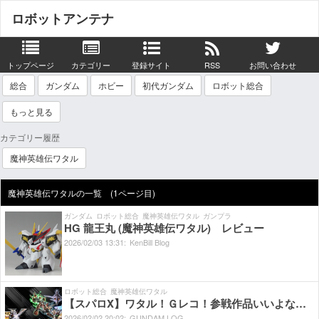
ロボットアンテナ
トップページ
カテゴリー
登録サイト
RSS
お問い合わせ
総合
ガンダム
ホビー
初代ガンダム
ロボット総合
もっと見る
カテゴリー履歴
魔神英雄伝ワタル
魔神英雄伝ワタルの一覧 (1ページ目)
ガンダム
ロボット総合
魔神英雄伝ワタル
ガンプラ
HG 龍王丸 (魔神英雄伝ワタル) レビュー
2026/
02/
03
13:
31:
KenBill Blog
ロボット総合
魔神英雄伝ワタル
【スパロX】ワタル！Ｇレコ！参戦作品いいよな…
2026/
02/
02
20:
02:
GUNDAM.LOG