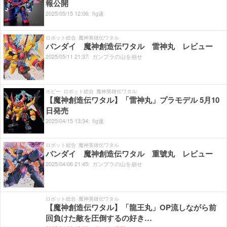
報公開
2025/
05/
15
12:
06:
fig速
ロボット総合
魔神英雄伝ワタル
バンダイ 魔神創造伝ワタル 雷神丸 レビュー
2025/
05/
11
21:
37:
ガンプラの山を崩せ
ホビー
ロボット総合
魔神英雄伝ワタル
【魔神創造伝ワタル】「雷神丸」プラモデル 5月10
日発売
2025/
04/
15
13:
34:
fig速
ロボット総合
魔神英雄伝ワタル
バンダイ 魔神創造伝ワタル 重號丸 レビュー
2025/
04/
06
21:
45:
ガンプラの山を崩せ
ロボット総合
魔神英雄伝ワタル
【魔神創造伝ワタル】「龍王丸」OP流しながら前
回負けた敵を圧倒するの好き…