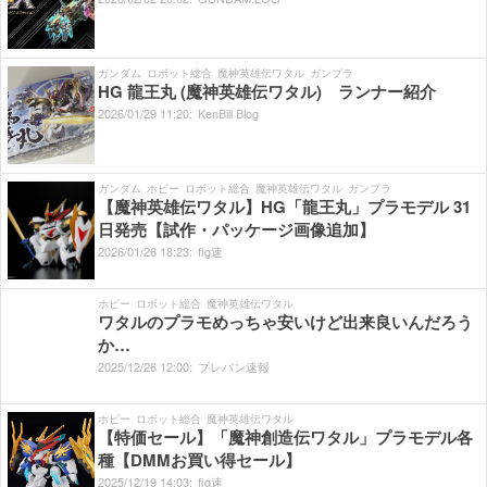
ガンダム
ロボット総合
魔神英雄伝ワタル
ガンプラ
HG 龍王丸 (魔神英雄伝ワタル) ランナー紹介
2026/
01/
29
11:
20:
KenBill Blog
ガンダム
ホビー
ロボット総合
魔神英雄伝ワタル
ガンプラ
【魔神英雄伝ワタル】HG「龍王丸」プラモデル 31
日発売【試作・パッケージ画像追加】
2026/
01/
26
18:
23:
fig速
ホビー
ロボット総合
魔神英雄伝ワタル
ワタルのプラモめっちゃ安いけど出来良いんだろう
か…
2025/
12/
26
12:
00:
プレバン速報
ホビー
ロボット総合
魔神英雄伝ワタル
【特価セール】「魔神創造伝ワタル」プラモデル各
種【DMMお買い得セール】
2025/
12/
19
14:
03:
fig速