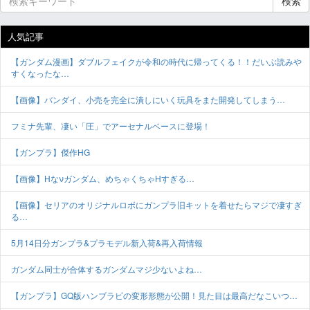
検索
人気記事
【ガンダム漫画】ダブルフェイクが令和の時代に帰ってくる！！だいぶ読みや
すくなったな…
【画像】バンダイ、小売を完全に潰しにいく玩具をまた開発してしまう…
フミナ先輩、凄い「圧」でアーセナルベースに登場！
【ガンプラ】傑作HG
【画像】Hなνガンダム、めちゃくちゃHすぎる…
【画像】セリアのオリジナルロボにガンプラ旧キットを着せたらマジで凄すぎ
る…
5月14日分ガンプラ&プラモデル新入荷&再入荷情報
ガンダム同士が合体するガンダムマジ少ないよね…
【ガンプラ】GQ版ハンブラビの変形形態が公開！見た目は最高だなこいつ…