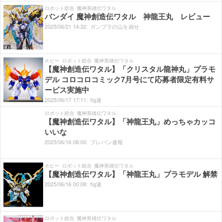
ロボット総合
魔神英雄伝ワタル
バンダイ 魔神創造伝ワタル 神龍王丸 レビュー
2025/
06/
21
14:
32:
ガンプラの山を崩せ
ホビー
ロボット総合
魔神英雄伝ワタル
【魔神創造伝ワタル】「クリスタル龍神丸」プラモ
デル コロコロコミック7月号にて応募者限定有料サ
ービス実施中
2025/
06/
17
17:
11:
fig速
ロボット総合
魔神英雄伝ワタル
【魔神創造伝ワタル】「神龍王丸」めっちゃカッコ
いいな
2025/
06/
16
08:
00:
プレバン速報
ホビー
ロボット総合
魔神英雄伝ワタル
【魔神創造伝ワタル】「神龍王丸」プラモデル 解禁
2025/
06/
16
00:
08:
fig速
ロボット総合
魔神英雄伝ワタル