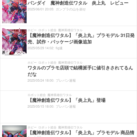
バンダイ 魔神創造伝ワタル 炎上丸 レビュー
2025/
06/
01
20:
05:
ガンプラの山を崩せ
ホビー
ロボット総合
魔神英雄伝ワタル
【魔神創造伝ワタル】「炎上丸」プラモデル 31日発
売、試作・パッケージ画像追加
2025/
05/
29
14:
02:
fig速
ホビー
ロボット総合
魔神英雄伝ワタル
ワタルのプラモ店頭で結構派手に値引きされてるん
だな
2025/
05/
24
18:
00:
プレバン速報
ロボット総合
魔神英雄伝ワタル
【魔神創造伝ワタル】「炎上丸」登場
2025/
05/
15
18:
00:
プレバン速報
ホビー
ロボット総合
魔神英雄伝ワタル
【魔神創造伝ワタル】「炎上丸」プラモデル 商品情