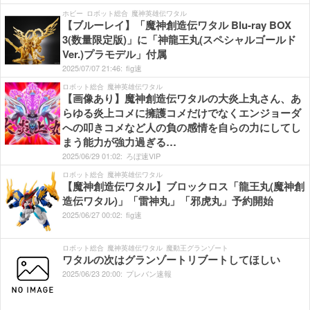
ホビー
ロボット総合
魔神英雄伝ワタル
【ブルーレイ】「魔神創造伝ワタル Blu-ray BOX
3(数量限定版)」に「神龍王丸(スペシャルゴールド
Ver.)プラモデル」付属
2025/
07/
07
21:
46:
fig速
ロボット総合
魔神英雄伝ワタル
【画像あり】魔神創造伝ワタルの大炎上丸さん、あ
らゆる炎上コメに擁護コメだけでなくエンジョーダ
への叩きコメなど人の負の感情を自らの力にしてし
まう能力が強力過ぎる…
2025/
06/
29
01:
02:
ろぼ速VIP
ロボット総合
魔神英雄伝ワタル
【魔神創造伝ワタル】ブロックロス「龍王丸(魔神創
造伝ワタル)」「雷神丸」「邪虎丸」予約開始
2025/
06/
27
00:
02:
fig速
ロボット総合
魔神英雄伝ワタル
魔動王グランゾート
ワタルの次はグランゾートリブートしてほしい
2025/
06/
23
20:
00:
プレバン速報