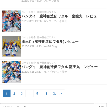
2025/
04/
03
15:
00:
プレバン速報
ロボット総合
魔神英雄伝ワタル
バンダイ 魔神創造伝ワタル 皇龍丸 レビュー
2025/
03/
29
20:
56:
ガンプラの山を崩せ
ロボット総合
魔神英雄伝ワタル
龍王丸 (魔神創造伝ワタル)レビュー
2025/
03/
29
14:
23:
KenBill Blog
ロボット総合
魔神英雄伝ワタル
バンダイ 魔神創造伝ワタル 龍王丸 レビュー
2025/
03/
28
21:
33:
ガンプラの山を崩せ
1
2
3
4
5
13
次へ »