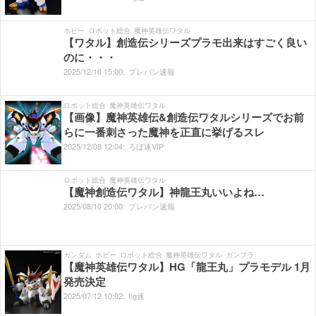
ホビー
ロボット総合
魔神英雄伝ワタル
【ワタル】創造伝シリーズプラモ出来はすごく良い
のに・・・
2025/
12/
10
15:
00:
プレバン速報
ロボット総合
魔神英雄伝ワタル
【画像】魔神英雄伝&創造伝ワタルシリーズでお前
らに一番刺さった魔神を正直に挙げるスレ
2025/
12/
08
12:
04:
ろぼ速VIP
ロボット総合
魔神英雄伝ワタル
【魔神創造伝ワタル】神龍王丸いいよね…
2025/
08/
10
20:
00:
プレバン速報
ガンダム
ホビー
ロボット総合
魔神英雄伝ワタル
ガンプラ
【魔神英雄伝ワタル】HG「龍王丸」プラモデル 1月
発売決定
2025/
07/
12
10:
02:
fig速