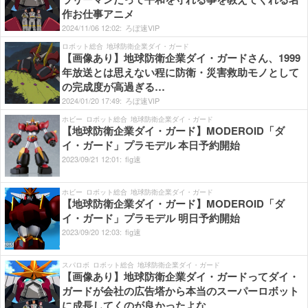
作お仕事アニメ
2024/
11/
06
12:
02:
ろぼ速VIP
ロボット総合
地球防衛企業ダイ・ガード
【画像あり】地球防衛企業ダイ・ガードさん、1999
年放送とは思えない程に防衛・災害救助モノとして
の完成度が高過ぎる…
2024/
01/
20
17:
49:
ろぼ速VIP
ホビー
ロボット総合
地球防衛企業ダイ・ガード
【地球防衛企業ダイ・ガード】MODEROID「ダ
イ・ガード」プラモデル 本日予約開始
2023/
09/
21
12:
01:
fig速
ホビー
ロボット総合
地球防衛企業ダイ・ガード
【地球防衛企業ダイ・ガード】MODEROID「ダ
イ・ガード」プラモデル 明日予約開始
2023/
09/
20
12:
03:
fig速
スパロボ
ロボット総合
地球防衛企業ダイ・ガード
【画像あり】地球防衛企業ダイ・ガードってダイ・
ガードが会社の広告塔から本当のスーパーロボット
に成長してくのが良かったよな