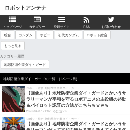
ロボットアンテナ
トップページ
カテゴリー
登録サイト
RSS
お問い合わせ
総合
ガンダム
ホビー
初代ガンダム
ロボット総合
もっと見る
カテゴリー履歴
地球防衛企業ダイ・ガード
地球防衛企業ダイ・ガードの一覧 (1ページ目)
ロボット総合
地球防衛企業ダイ・ガード
【画像あり】地球防衛企業ダイ・ガードとかいうサ
ラリーマンが平和を守るロボアニメの主役機の起動
＆パイロット認証の方法がこちらｗｗｗｗ
2025/
04/
07
21:
02:
ろぼ速VIP
ロボット総合
地球防衛企業ダイ・ガード
【画像あり】地球防衛企業ダイ・ガードとかいうサ
ラリーマンだって平和を守れる事を教えてくれる名