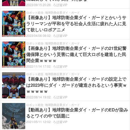
2023/
09/
15
20:
26:
ろぼ速VIP
ロボット総合
地球防衛企業ダイ・ガード
【画像あり】地球防衛企業ダイ・ガードとかいうサ
ラリーマンが平和を守る社会人生活に疲れた人に見
て欲しいロボアニメ
2023/
04/
06
08:
02:
ろぼ速VIP
ロボット総合
地球防衛企業ダイ・ガード
【画像あり】地球防衛企業ダイ・ガードの21世紀警
備保障とかいう災害に備えて巨大ロボを建造した民
間企業ｗｗｗｗ
2022/
11/
14
17:
02:
ろぼ速VIP
ロボット総合
地球防衛企業ダイ・ガード
【画像あり】地球防衛企業ダイ・ガードの設定上で
は2023年にダイ・ガードが建造されるという事実ｗ
ｗｗｗｗｗ
2022/
08/
14
19:
02:
ろぼ速VIP
ロボット総合
地球防衛企業ダイ・ガード
【動画あり】地球防衛企業ダイ・ガードのEDが染み
るとワイの中で話題に
2021/
05/
11
12:
02:
ろぼ速VIP