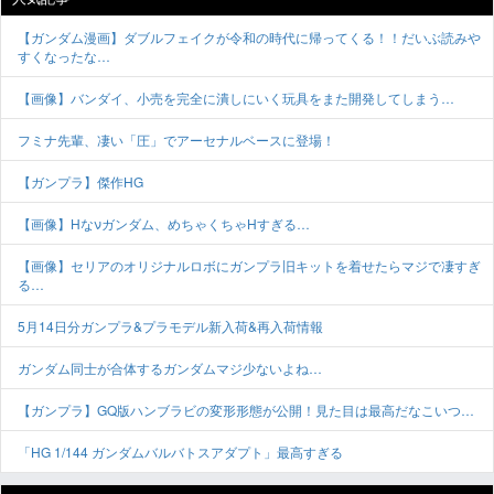
【ガンダム漫画】ダブルフェイクが令和の時代に帰ってくる！！だいぶ読みや
すくなったな…
【画像】バンダイ、小売を完全に潰しにいく玩具をまた開発してしまう…
フミナ先輩、凄い「圧」でアーセナルベースに登場！
【ガンプラ】傑作HG
【画像】Hなνガンダム、めちゃくちゃHすぎる…
【画像】セリアのオリジナルロボにガンプラ旧キットを着せたらマジで凄すぎ
る…
5月14日分ガンプラ&プラモデル新入荷&再入荷情報
ガンダム同士が合体するガンダムマジ少ないよね…
【ガンプラ】GQ版ハンブラビの変形形態が公開！見た目は最高だなこいつ…
「HG 1/144 ガンダムバルバトスアダプト」最高すぎる