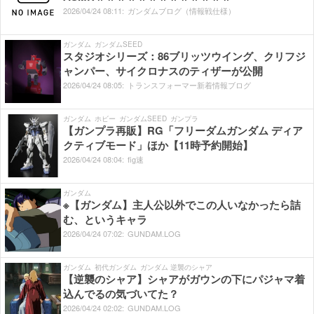
2026/
04/
24
08:
11:
ガンダムブログ（情報戦仕様）
ガンダム
ガンダムSEED
スタジオシリーズ：86ブリッツウイング、クリフジ
ャンパー、サイクロナスのティザーが公開
2026/
04/
24
08:
05:
トランスフォーマー新着情報ブログ
ガンダム
ホビー
ガンダムSEED
ガンプラ
【ガンプラ再販】RG「フリーダムガンダム ディア
クティブモード」ほか【11時予約開始】
2026/
04/
24
08:
04:
fig速
ガンダム
※【ガンダム】主人公以外でこの人いなかったら詰
む、というキャラ
2026/
04/
24
07:
02:
GUNDAM.LOG
ガンダム
初代ガンダム
ガンダム 逆襲のシャア
【逆襲のシャア】シャアがガウンの下にパジャマ着
込んでるの気づいてた？
2026/
04/
24
02:
02:
GUNDAM.LOG