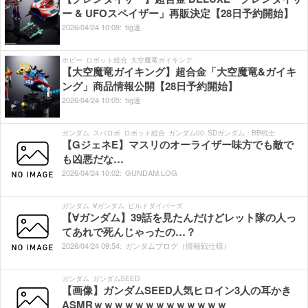
ー & UFOスペイザー」再販決定【28日予約開始】
2026/
04/
24
10:
08:
fig速
ホビー
ロボット総合
大空魔竜ガイキング
【大空魔竜ガイキング】超合金「大空魔竜&ガイキ
ング」商品情報公開【28日予約開始】
2026/
04/
24
10:
05:
fig速
ガンダム
スパロボ
ロボット総合
ガンダム00
SDガンダム・BB戦士
【GジェネE】マスリのオーライザー味方でも敵で
も凶悪だな…
2026/
04/
24
10:
02:
GUNDAM.LOG
ガンダム
∀ガンダム
ビルドダイバーズ
【∀ガンダム】39話を見たんだけどレット隊の人っ
てあれで死んじゃったの…？
2026/
04/
24
09:
54:
ガンダムブログ（情報戦仕様）
ガンダム
ガンダムSEED
【画像】ガンダムSEED人気ヒロイン3人の耳かき
ASMRｗｗｗｗｗｗｗｗｗｗｗｗｗ