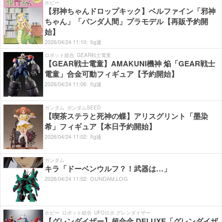
ホビー
【邪神ちゃんドロップキック】ベルファイン「邪神
ちゃん」「パンダ人間」プラモデル【再販予約開
始】
2026/
04/
24
11:
10:
fig速
ロボット総合
GEAR戦士電童
【GEAR戦士電童】AMAKUNI機神 焔「GEAR戦士
電童」合金可動フィギュア【予約開始】
2026/
04/
24
11:
06:
fig速
ガンダム
ガンダムSEED
【喫茶ステラと死神の蝶】アリスグリント「墨染
希」フィギュア【本日予約開始】
2026/
04/
24
11:
02:
fig速
ガンダム
キラ「ドーベンウルフ？！武器は…」
2026/
04/
24
11:
02:
GUNDAM.LOG
ホビー
ロボット総合
UFOロボ グレンダイザー
【グレンダイザー】超合金 DELUXE「グレンダイザ