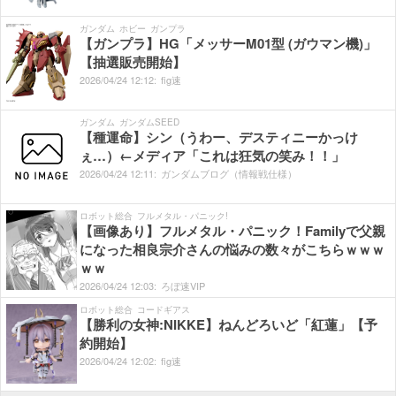
ガンダム
ホビー
ガンプラ
【ガンプラ】HG「メッサーM01型 (ガウマン機)」
【抽選販売開始】
2026/
04/
24
12:
12:
fig速
ガンダム
ガンダムSEED
【種運命】シン（うわー、デスティニーかっけ
ぇ…）←メディア「これは狂気の笑み！！」
2026/
04/
24
12:
11:
ガンダムブログ（情報戦仕様）
ロボット総合
フルメタル・パニック!
【画像あり】フルメタル・パニック！Familyで父親
になった相良宗介さんの悩みの数々がこちらｗｗｗ
ｗｗ
2026/
04/
24
12:
03:
ろぼ速VIP
ロボット総合
コードギアス
【勝利の女神:NIKKE】ねんどろいど「紅蓮」【予
約開始】
2026/
04/
24
12:
02:
fig速