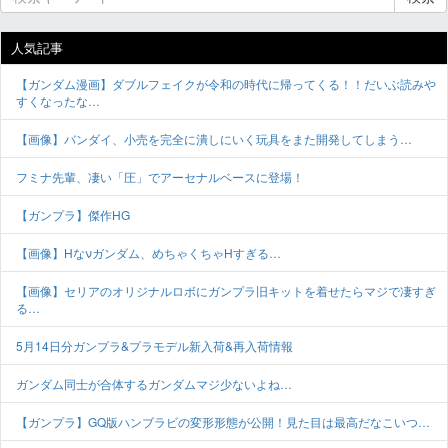
人気記事
【ガンダム漫画】ダブルフェイクが令和の時代に帰ってくる！！だいぶ読みや
すくなったな…
【画像】バンダイ、小売を完全に潰しにいく玩具をまた開発してしまう…
フミナ先輩、凄い「圧」でアーセナルベースに登場！
【ガンプラ】傑作HG
【画像】Hなνガンダム、めちゃくちゃHすぎる…
【画像】セリアのオリジナルロボにガンプラ旧キットを着せたらマジで凄すぎ
る…
5月14日分ガンプラ&プラモデル新入荷&再入荷情報
ガンダム同士が合体するガンダムマジ少ないよね…
【ガンプラ】GQ版ハンブラビの変形形態が公開！見た目は最高だなこいつ…