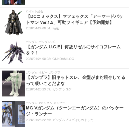
ロボット総合
【DCコミックス】マフェックス「アーマードバッ
トマン Ver.1.5」可動フィギュア【予約開始】
2026/
04/
24
00:
04:
fig速
ガンダム
ガンダムU.C.
【ガンダム U.C.E】何故リゼルにサイコフレーム
を？！
2026/
04/
24
00:
02:
GUNDAM.LOG
ガンダム
ホビー
ガンプラ
【ガンプラ】旧キットスレ、金型がまだ現存してる
って凄いことだよな
2026/
04/
23
23:
09:
ガンプラログ
ガンダム
∀ガンダム
ガンプラ
MG ∀ガンダム（ターンエーガンダム）のパッケー
ジ・ランナー
2026/
04/
23
22:
56:
ガンダムブログはじめました