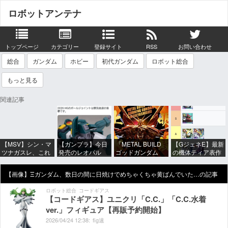
ロボットアンテナ
トップページ
カテゴリー
登録サイト
RSS
お問い合わせ
総合
ガンダム
ホビー
初代ガンダム
ロボット総合
もっと見る
関連記事
【MSV】シン・マ
【ガンプラ】今日
「METAL BUILD
【GジェネE】最新
ツナガスレ、これ
発売のレオパル
ゴッドガンダム
の機体ティア表作
で24歳は無理ある
ド、股関節が平成
（明鏡止水）」が
ったぞ！
だろ…
の作りすぎる…
展示！だいぶオレ
【画像】Ξガンダム、数日の間に日焼けでめちゃくちゃ黄ばんでいた…の記事
ンジ強いな
ロボット総合
コードギアス
【コードギアス】ユニクリ「C.C.」「C.C.水着
ver.」フィギュア【再販予約開始】
2026/
04/
24
12:
38:
fig速