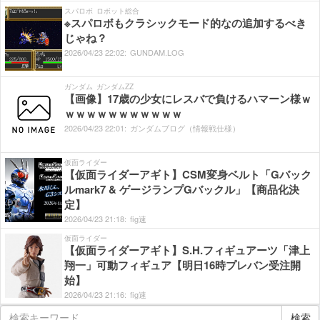
スパロボ
ロボット総合
※スパロボもクラシックモード的なの追加するべき
じゃね？
2026/
04/
23
22:
02:
GUNDAM.LOG
ガンダム
ガンダムZZ
【画像】17歳の少女にレスバで負けるハマーン様ｗ
ｗｗｗｗｗｗｗｗｗｗｗ
2026/
04/
23
22:
01:
ガンダムブログ（情報戦仕様）
仮面ライダー
【仮面ライダーアギト】CSM変身ベルト「Gバック
ルmark7 & ゲージランプGバックル」【商品化決
定】
2026/
04/
23
21:
18:
fig速
仮面ライダー
【仮面ライダーアギト】S.H.フィギュアーツ「津上
翔一」可動フィギュア【明日16時プレバン受注開
始】
2026/
04/
23
21:
16:
fig速
検索