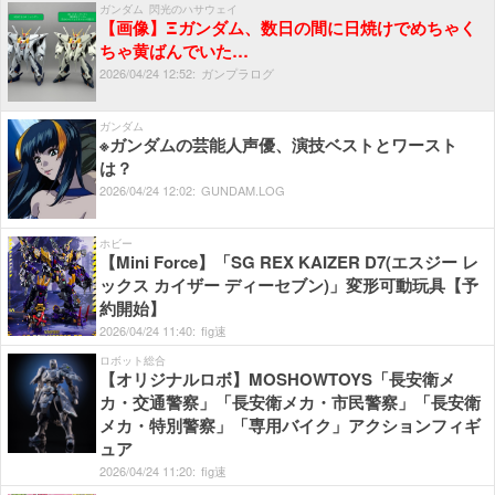
ガンダム
閃光のハサウェイ
【画像】Ξガンダム、数日の間に日焼けでめちゃく
ちゃ黄ばんでいた…
2026/
04/
24
12:
52:
ガンプラログ
ガンダム
※ガンダムの芸能人声優、演技ベストとワースト
は？
2026/
04/
24
12:
02:
GUNDAM.LOG
ホビー
【Mini Force】「SG REX KAIZER D7(エスジー レ
ックス カイザー ディーセブン)」変形可動玩具【予
約開始】
2026/
04/
24
11:
40:
fig速
ロボット総合
【オリジナルロボ】MOSHOWTOYS「長安衛メ
カ・交通警察」「長安衛メカ・市民警察」「長安衛
メカ・特別警察」「専用バイク」アクションフィギ
ュア
2026/
04/
24
11:
20:
fig速