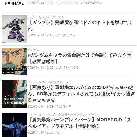
2026/
04/
10
12:
50:
ガンダムブログ（情報戦仕様）
ホビー
ガンダム
ガンプラ
【ガンプラ】完成度が高いドムのキットを挙げてく
れ
2026/
04/
10
12:
40:
ガンプラログ
ガンダム
※ガンダムキャラの名台詞だけで会話してみようぜ
【改変は厳禁】
2026/
04/
10
12:
02:
GUNDAM.LOG
ロボット総合
重戦機エルガイム
【画像あり】重戦機エルガイムのエルガイムMk-2さ
ん、SD等身にデフォルメされてもお顔がイカつ過ぎ
るｗｗｗｗｗ
2026/
04/
10
12:
02:
ろぼ速VIP
ホビー
ロボット総合
勇気爆発バーンブレイバーン
【勇気爆発バーンブレイバーン】MODEROID「ス
ペルビア」プラモデル【予約開始】
2026/
04/
10
12:
00:
fig速