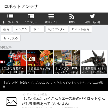
ロボットアンテナ
トップページ
カテゴリー
登録サイト
RSS
お問い合わせ
総合
ガンダム
ホビー
初代ガンダム
ロボット総合
もっと見る
関連記事
【伝説の勇者ダ・
【勇者王ガオガイ
【ガンプラ】PGU
【機動警察パトレ
ガーン】THE合体
ガー】
νガンダム、4割引
イバー】D-スタイ
「ランドバイソン
PLAMATEA「獅子
きの店舗が現れ
ル「TYPE-J9 グリ
オプションセッ
王凱」プラモデル
る…安いけど置く
フォン」プラモデ
【ガンプラ】MGなんてこんなんでいいんだよってなるキットがこちら…の記
ト」完成品トイ
【明日予約開始】
場所が…
ル【再販予約開
事
【明日予約開始】
始】
ガンダム
ロボット総合
【ガンダム】カイさんもエース級のパイロットなん
だし専用機あってもいいよね