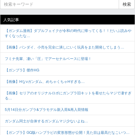
検索
人気記事
【ガンダム漫画】ダブルフェイクが令和の時代に帰ってくる！！だいぶ読みや
すくなったな…
【画像】バンダイ、小売を完全に潰しにいく玩具をまた開発してしまう…
フミナ先輩、凄い「圧」でアーセナルベースに登場！
【ガンプラ】傑作HG
【画像】Hなνガンダム、めちゃくちゃHすぎる…
【画像】セリアのオリジナルロボにガンプラ旧キットを着せたらマジで凄すぎ
る…
5月14日分ガンプラ&プラモデル新入荷&再入荷情報
ガンダム同士が合体するガンダムマジ少ないよね…
【ガンプラ】GQ版ハンブラビの変形形態が公開！見た目は最高だなこいつ…