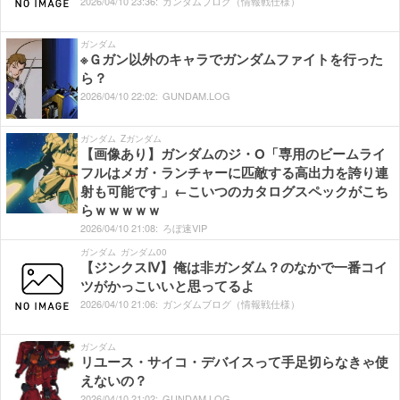
2026/
04/
10
23:
36:
ガンダムブログ（情報戦仕様）
ガンダム
※Ｇガン以外のキャラでガンダムファイトを行った
ら？
2026/
04/
10
22:
02:
GUNDAM.LOG
ガンダム
Zガンダム
【画像あり】ガンダムのジ・O「専用のビームライ
フルはメガ・ランチャーに匹敵する高出力を誇り連
射も可能です」←こいつのカタログスペックがこち
らｗｗｗｗｗ
2026/
04/
10
21:
08:
ろぼ速VIP
ガンダム
ガンダム00
【ジンクスⅣ】俺は非ガンダム？のなかで一番コイ
ツがかっこいいと思ってるよ
2026/
04/
10
21:
06:
ガンダムブログ（情報戦仕様）
ガンダム
リユース・サイコ・デバイスって手足切らなきゃ使
えないの？
2026/
04/
10
21:
02:
GUNDAM.LOG