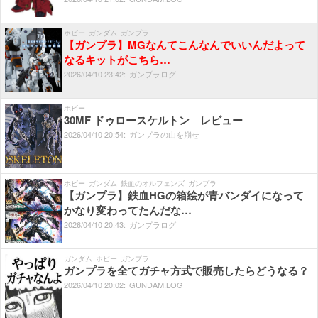
ホビー
ガンダム
ガンプラ
【ガンプラ】MGなんてこんなんでいいんだよって
なるキットがこちら…
2026/
04/
10
23:
42:
ガンプラログ
ホビー
30MF ドゥロースケルトン レビュー
2026/
04/
10
20:
54:
ガンプラの山を崩せ
ホビー
ガンダム
鉄血のオルフェンズ
ガンプラ
【ガンプラ】鉄血HGの箱絵が青バンダイになって
かなり変わってたんだな…
2026/
04/
10
20:
43:
ガンプラログ
ガンダム
ホビー
ガンプラ
ガンプラを全てガチャ方式で販売したらどうなる？
2026/
04/
10
20:
02:
GUNDAM.LOG