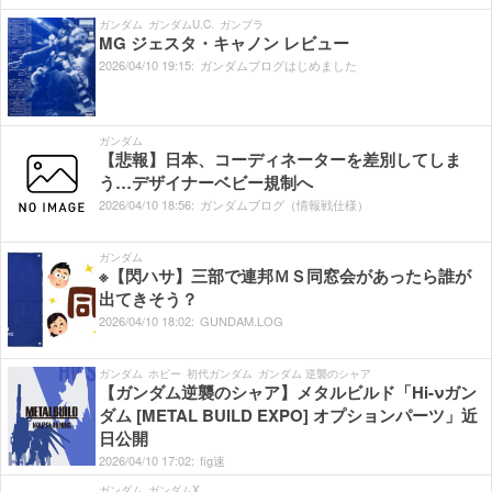
ガンダム
ガンダムU.C.
ガンプラ
MG ジェスタ・キャノン レビュー
2026/
04/
10
19:
15:
ガンダムブログはじめました
ガンダム
【悲報】日本、コーディネーターを差別してしま
う…デザイナーベビー規制へ
2026/
04/
10
18:
56:
ガンダムブログ（情報戦仕様）
ガンダム
※【閃ハサ】三部で連邦ＭＳ同窓会があったら誰が
出てきそう？
2026/
04/
10
18:
02:
GUNDAM.LOG
ガンダム
ホビー
初代ガンダム
ガンダム 逆襲のシャア
【ガンダム逆襲のシャア】メタルビルド「Hi-νガン
ダム [METAL BUILD EXPO] オプションパーツ」近
日公開
2026/
04/
10
17:
02:
fig速
ガンダム
ガンダムX