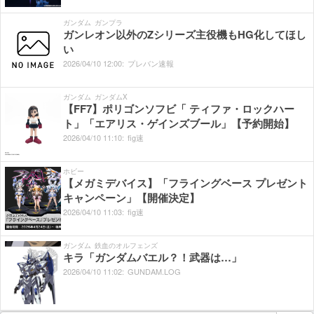
ガンダム
ガンプラ
ガンレオン以外のZシリーズ主役機もHG化してほし
い
2026/
04/
10
12:
00:
プレバン速報
ガンダム
ガンダムX
【FF7】ポリゴンソフビ「 ティファ・ロックハー
ト」「エアリス・ゲインズブール」【予約開始】
2026/
04/
10
11:
10:
fig速
ホビー
【メガミデバイス】「フライングベース プレゼント
キャンペーン」【開催決定】
2026/
04/
10
11:
03:
fig速
ガンダム
鉄血のオルフェンズ
キラ「ガンダムバエル？！武器は…」
2026/
04/
10
11:
02:
GUNDAM.LOG