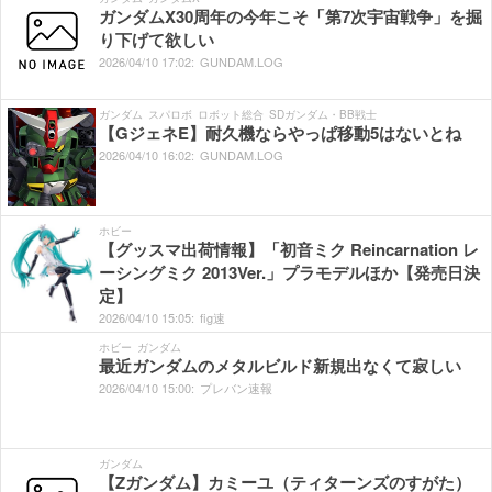
ガンダムX30周年の今年こそ「第7次宇宙戦争」を掘
り下げて欲しい
2026/
04/
10
17:
02:
GUNDAM.LOG
ガンダム
スパロボ
ロボット総合
SDガンダム・BB戦士
【GジェネE】耐久機ならやっぱ移動5はないとね
2026/
04/
10
16:
02:
GUNDAM.LOG
ホビー
【グッスマ出荷情報】「初音ミク Reincarnation レ
ーシングミク 2013Ver.」プラモデルほか【発売日決
定】
2026/
04/
10
15:
05:
fig速
ホビー
ガンダム
最近ガンダムのメタルビルド新規出なくて寂しい
2026/
04/
10
15:
00:
プレバン速報
ガンダム
【Zガンダム】カミーユ（ティターンズのすがた）