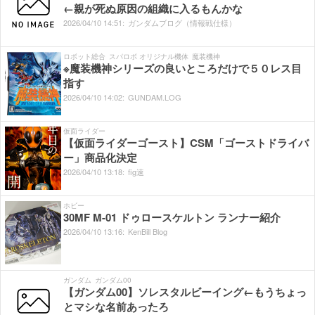
←親が死ぬ原因の組織に入るもんかな
2026/
04/
10
14:
51:
ガンダムブログ（情報戦仕様）
ロボット総合
スパロボ オリジナル機体
魔装機神
※魔装機神シリーズの良いところだけで５０レス目
指す
2026/
04/
10
14:
02:
GUNDAM.LOG
仮面ライダー
【仮面ライダーゴースト】CSM「ゴーストドライバ
ー」商品化決定
2026/
04/
10
13:
18:
fig速
ホビー
30MF M-01 ドゥロースケルトン ランナー紹介
2026/
04/
10
13:
16:
KenBill Blog
ガンダム
ガンダム00
【ガンダム00】ソレスタルビーイング←もうちょっ
とマシな名前あったろ