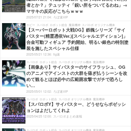
者とか？」テュッティ「鋭い所をついてるわね」→
マサキの反応がこちらｗｗｗ
2025/
07/
21
21:
04:
ろぼ速VIP
ホビー
スパロボ
ロボット総合
魔装機神
スパロボ オリジナル機体
【スーパーロボット大戦OG】鉄魄シリーズ「サイ
バスター(精霊憑依Ver.)[スペシャルエディション]」
合金可動フィギュア 予約開始、明るい銀色の特別塗
装を施したスペシャル仕様
2025/
05/
21
12:
36:
fig速
スパロボ
ロボット総合
スパロボ オリジナル機体
魔装機神
【画像あり】サイバスターのサイフラッシュ、OG
のアニメでアインストの大群を薙ぎ払うシーンを改
めて観るとほぼ必中の広範囲攻撃でガチで恐ろし
い…
2025/
05/
01
12:
02:
ろぼ速VIP
スパロボ
ロボット総合
スパロボ オリジナル機体
魔装機神
【スパロボY】サイバスター、どうせならポゼッシ
ョンはよだしてくれよ
2025/
04/
25
12:
00:
スパロボまとめ速報
スパロボ
ロボット総合
スパロボ オリジナル機体
魔装機神