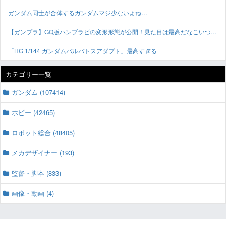
ガンダム同士が合体するガンダムマジ少ないよね…
【ガンプラ】GQ版ハンブラビの変形形態が公開！見た目は最高だなこいつ…
「HG 1/144 ガンダムバルバトスアダプト」最高すぎる
カテゴリー一覧
ガンダム (107414)
ホビー (42465)
ロボット総合 (48405)
メカデザイナー (193)
監督・脚本 (833)
画像・動画 (4)