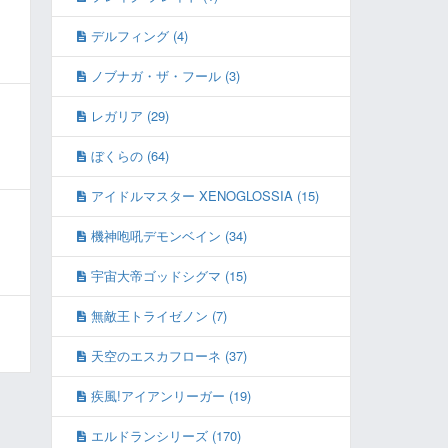
デルフィング (4)
ノブナガ・ザ・フール (3)
レガリア (29)
ぼくらの (64)
アイドルマスター XENOGLOSSIA (15)
機神咆吼デモンベイン (34)
宇宙大帝ゴッドシグマ (15)
無敵王トライゼノン (7)
天空のエスカフローネ (37)
疾風!アイアンリーガー (19)
エルドランシリーズ (170)