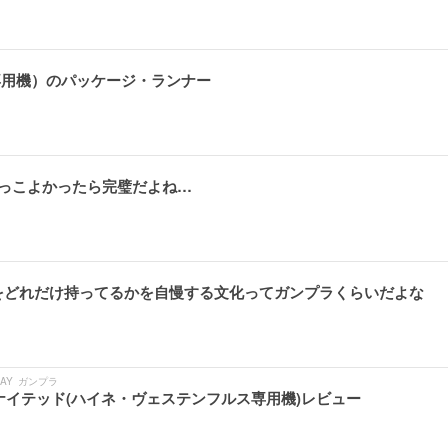
専用機）のパッケージ・ランナー
かっこよかったら完璧だよね…
をどれだけ持ってるかを自慢する文化ってガンプラくらいだよな
AY
ガンプラ
 グフイグナイテッド(ハイネ・ヴェステンフルス専用機)レビュー