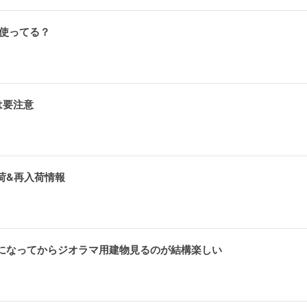
使ってる？
は要注意
荷&再入荷情報
うになってからジオラマ用建物見るのが結構楽しい