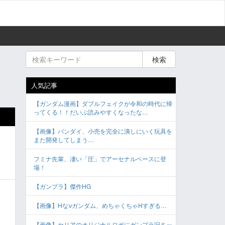
検索
人気記事
【ガンダム漫画】ダブルフェイクが令和の時代に帰
ってくる！！だいぶ読みやすくなったな…
【画像】バンダイ、小売を完全に潰しにいく玩具を
また開発してしまう…
フミナ先輩、凄い「圧」でアーセナルベースに登
場！
【ガンプラ】傑作HG
【画像】Hなνガンダム、めちゃくちゃHすぎる…
【画像】セリアのオリジナルロボにガンプラ旧キッ