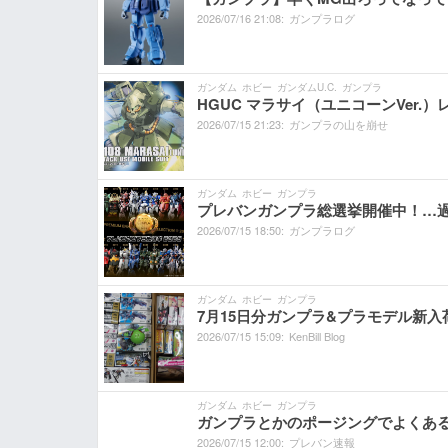
2026/
07/
16
21:
08:
ガンプラログ
ガンダム
ホビー
ガンダムU.C.
ガンプラ
HGUC マラサイ（ユニコーンVer.）
2026/
07/
15
21:
23:
ガンプラの山を崩せ
ガンダム
ホビー
ガンプラ
プレバンガンプラ総選挙開催中！…
2026/
07/
15
18:
50:
ガンプラログ
ガンダム
ホビー
ガンプラ
7月15日分ガンプラ&プラモデル新入
2026/
07/
15
15:
09:
KenBill Blog
ガンダム
ホビー
ガンプラ
ガンプラとかのポージングでよくあ
2026/
07/
15
12:
00:
プレバン速報