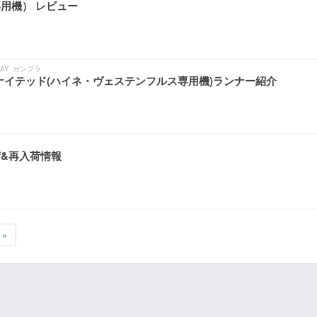
用機） レビュー
AY
ガンプラ
 グフイグナイテッド(ハイネ・ヴェステンフルス専用機)ランナー紹介
荷&再入荷情報
 »