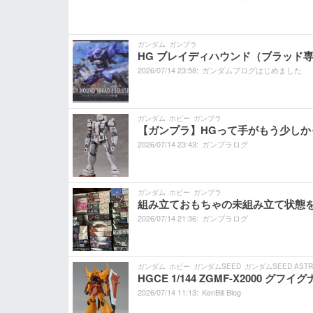
ガンダム
ガンプラ
HG ブレイディハウンド（ブラッド
2026/
07/
14
23:
58:
ガンダムブログはじめました
ガンダム
ホビー
ガンプラ
【ガンプラ】HGって手がもう少し
2026/
07/
14
23:
43:
ガンプラログ
ガンダム
ホビー
ガンプラ
組み立ておもちゃの未組み立て状態
2026/
07/
14
21:
36:
ガンプラログ
ガンダム
ホビー
ガンダムSEED
ガンダムSEED ASTR
HGCE 1/144 ZGMF-X2000
2026/
07/
14
11:
13:
KenBill Blog