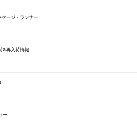
ッケージ・ランナー
荷&再入荷情報
ね
ュー