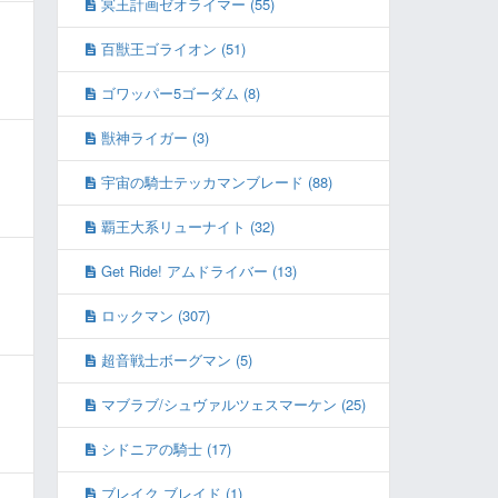
冥王計画ゼオライマー (55)
百獣王ゴライオン (51)
ゴワッパー5ゴーダム (8)
獣神ライガー (3)
宇宙の騎士テッカマンブレード (88)
覇王大系リューナイト (32)
Get Ride! アムドライバー (13)
ロックマン (307)
超音戦士ボーグマン (5)
マブラブ/シュヴァルツェスマーケン (25)
シドニアの騎士 (17)
ブレイク ブレイド (1)