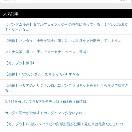
人気記事
【ガンダム漫画】ダブルフェイクが令和の時代に帰ってくる！！だいぶ読みや
すくなったな…
【画像】バンダイ、小売を完全に潰しにいく玩具をまた開発してしまう…
フミナ先輩、凄い「圧」でアーセナルベースに登場！
【ガンプラ】傑作HG
【画像】Hなνガンダム、めちゃくちゃHすぎる…
【画像】セリアのオリジナルロボにガンプラ旧キットを着せたらマジで凄すぎ
る…
5月14日分ガンプラ&プラモデル新入荷&再入荷情報
ガンダム同士が合体するガンダムマジ少ないよね…
【ガンプラ】GQ版ハンブラビの変形形態が公開！見た目は最高だなこいつ…