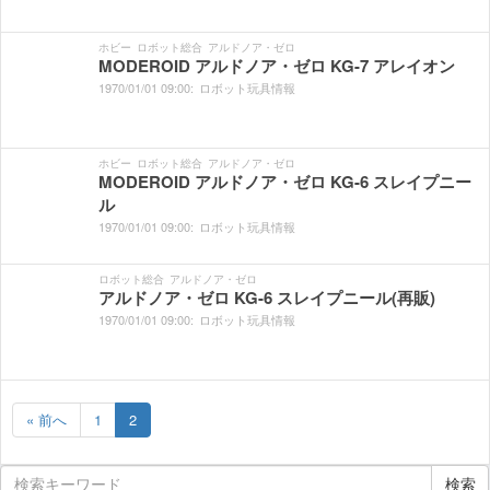
ホビー
ロボット総合
アルドノア・ゼロ
MODEROID アルドノア・ゼロ KG-7 アレイオン
1970/
01/
01
09:
00:
ロボット玩具情報
ホビー
ロボット総合
アルドノア・ゼロ
MODEROID アルドノア・ゼロ KG-6 スレイプニー
ル
1970/
01/
01
09:
00:
ロボット玩具情報
ロボット総合
アルドノア・ゼロ
アルドノア・ゼロ KG-6 スレイプニール(再販)
1970/
01/
01
09:
00:
ロボット玩具情報
« 前へ
1
2
検索