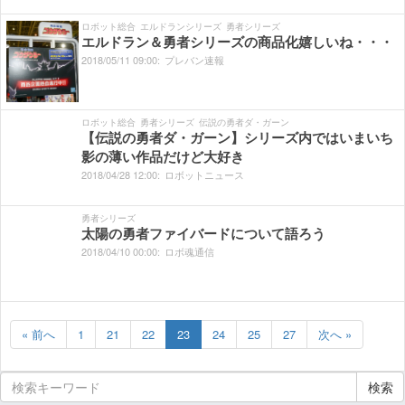
ロボット総合
エルドランシリーズ
勇者シリーズ
エルドラン＆勇者シリーズの商品化嬉しいね・・・
2018/
05/
11
09:
00:
プレバン速報
ロボット総合
勇者シリーズ
伝説の勇者ダ・ガーン
【伝説の勇者ダ・ガーン】シリーズ内ではいまいち
影の薄い作品だけど大好き
2018/
04/
28
12:
00:
ロボットニュース
勇者シリーズ
太陽の勇者ファイバードについて語ろう
2018/
04/
10
00:
00:
ロボ魂通信
« 前へ
1
21
22
23
24
25
27
次へ »
検索