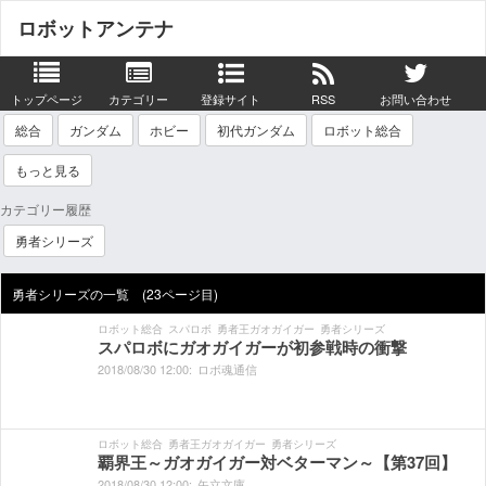
ロボットアンテナ
トップページ
カテゴリー
登録サイト
RSS
お問い合わせ
総合
ガンダム
ホビー
初代ガンダム
ロボット総合
もっと見る
カテゴリー履歴
勇者シリーズ
勇者シリーズの一覧 (23ページ目)
ロボット総合
スパロボ
勇者王ガオガイガー
勇者シリーズ
スパロボにガオガイガーが初参戦時の衝撃
2018/
08/
30
12:
00:
ロボ魂通信
ロボット総合
勇者王ガオガイガー
勇者シリーズ
覇界王～ガオガイガー対ベターマン～【第37回】
2018/
08/
30
12:
00:
矢立文庫