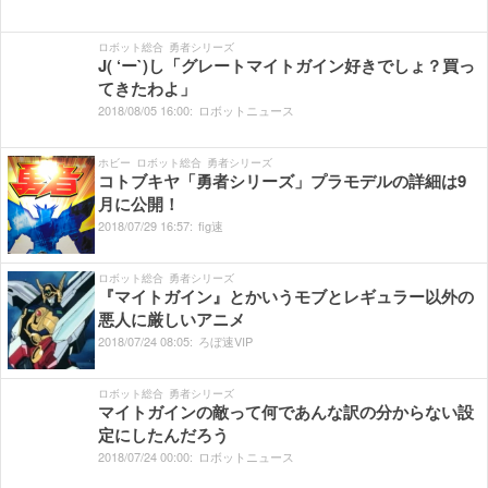
ロボット総合
勇者シリーズ
J( ‘ー`)し「グレートマイトガイン好きでしょ？買っ
てきたわよ」
2018/
08/
05
16:
00:
ロボットニュース
ホビー
ロボット総合
勇者シリーズ
コトブキヤ「勇者シリーズ」プラモデルの詳細は9
月に公開！
2018/
07/
29
16:
57:
fig速
ロボット総合
勇者シリーズ
『マイトガイン』とかいうモブとレギュラー以外の
悪人に厳しいアニメ
2018/
07/
24
08:
05:
ろぼ速VIP
ロボット総合
勇者シリーズ
マイトガインの敵って何であんな訳の分からない設
定にしたんだろう
2018/
07/
24
00:
00:
ロボットニュース