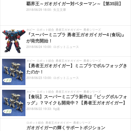
覇界王～ガオガイガー対ベターマン～【第35回】
2018/
06/
29
18:
00:
矢立文庫
ホビー
ロボット総合
勇者王ガオガイガー
勇者シリーズ
『スーパーミニプラ 勇者王ガオガイガー4 (食玩)』
が発売開始！
2018/
06/
24
10:
00:
ロボットニュース
ホビー
ロボット総合
勇者王ガオガイガー
勇者シリーズ
【勇者王ガオガイガー】ミニプラでボルフォッグき
たのか！
2018/
06/
23
13:
00:
ロボットニュース
ホビー
ロボット総合
勇者王ガオガイガー
勇者シリーズ
【食玩】スーパーミニプラ新作は「ビッグボルフォ
ッグ」？マイクも開発中？【勇者王ガオガイガー】
2018/
06/
22
19:
33:
fig速
ロボット総合
勇者王ガオガイガー
勇者シリーズ
ガオガイガーの輝くサポートポジション