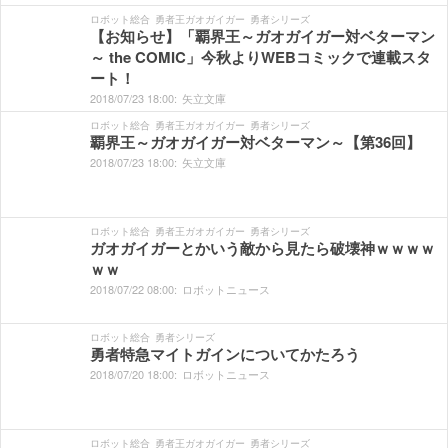
ロボット総合
勇者王ガオガイガー
勇者シリーズ
【お知らせ】「覇界王～ガオガイガー対ベターマン
～ the COMIC」今秋よりWEBコミックで連載スタ
ート！
2018/
07/
23
18:
00:
矢立文庫
ロボット総合
勇者王ガオガイガー
勇者シリーズ
覇界王～ガオガイガー対ベターマン～【第36回】
2018/
07/
23
18:
00:
矢立文庫
ロボット総合
勇者王ガオガイガー
勇者シリーズ
ガオガイガーとかいう敵から見たら破壊神ｗｗｗｗ
ｗｗ
2018/
07/
22
08:
00:
ロボットニュース
ロボット総合
勇者シリーズ
勇者特急マイトガインについてかたろう
2018/
07/
20
18:
00:
ロボットニュース
ロボット総合
勇者王ガオガイガー
勇者シリーズ