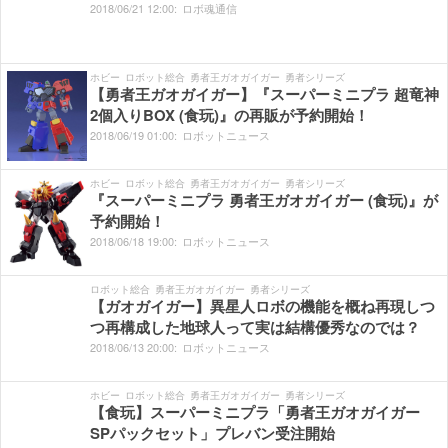
2018/
06/
21
12:
00:
ロボ魂通信
ホビー
ロボット総合
勇者王ガオガイガー
勇者シリーズ
【勇者王ガオガイガー】『スーパーミニプラ 超竜神
2個入りBOX (食玩)』の再販が予約開始！
2018/
06/
19
01:
00:
ロボットニュース
ホビー
ロボット総合
勇者王ガオガイガー
勇者シリーズ
『スーパーミニプラ 勇者王ガオガイガー (食玩)』が
予約開始！
2018/
06/
18
19:
00:
ロボットニュース
ロボット総合
勇者王ガオガイガー
勇者シリーズ
【ガオガイガー】異星人ロボの機能を概ね再現しつ
つ再構成した地球人って実は結構優秀なのでは？
2018/
06/
13
20:
00:
ロボットニュース
ホビー
ロボット総合
勇者王ガオガイガー
勇者シリーズ
【食玩】スーパーミニプラ「勇者王ガオガイガー
SPパックセット」プレバン受注開始