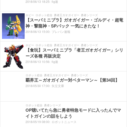
2018/
06/
13
18:
25:
fig速
ホビー
ロボット総合
勇者王ガオガイガー
勇者シリーズ
【スーパミニプラ】ガオガイガー・ゴルディ・超竜
神・撃龍神・SPパック 一気にきたな！
2018/
06/
13
15:
00:
プレバン速報
ホビー
ロボット総合
勇者王ガオガイガー
勇者シリーズ
【食玩】スーパミニプラ「者王ガオガイガー」シリ
ーズ各種 再販決定
2018/
06/
13
10:
56:
fig速
ロボット総合
勇者王ガオガイガー
勇者シリーズ
覇界王～ガオガイガー対ベターマン～【第34回】
2018/
05/
30
17:
00:
矢立文庫
ロボット総合
勇者シリーズ
OP聴いてたら急に勇者特急モードに入ったんでマ
イトガインの話をしよう
2018/
05/
19
08:
00:
ロボットニュース