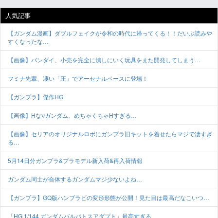
人気記事
【ガンダム漫画】ダブルフェイクが令和の時代に帰ってくる！！だいぶ読みや
すくなったな…
【画像】バンダイ、小売を完全に潰しにいく玩具をまた開発してしまう…
フミナ先輩、凄い「圧」でアーセナルベースに登場！
【ガンプラ】傑作HG
【画像】Hなνガンダム、めちゃくちゃHすぎる…
【画像】セリアのオリジナルロボにガンプラ旧キットを着せたらマジで凄すぎ
る…
5月14日分ガンプラ&プラモデル新入荷&再入荷情報
ガンダム同士が合体するガンダムマジ少ないよね…
【ガンプラ】GQ版ハンブラビの変形形態が公開！見た目は最高だなこいつ…
「HG 1/144 ガンダムバルバトスアダプト」最高すぎる