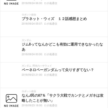
2018/
09/
24
06:
00:
ロボ魂通信
ロボット総合
プラネット・ウィズ １２話感想まとめ
2018/
09/
24
05:
07:
ロボ魂通信
ガンダム
ジムⅡってなんかどこも有効に運用できなかったな
あ
2018/
09/
24
00:
00:
ロボ魂通信
ガンダム
閃光のハサウェイ
ペーネロペーガンダムって尖りすぎてない？
2018/
09/
23
21:
00:
ロボ魂通信
ロボット総合
なんJ民の87％「サクラ大戦でカンナとメガネは攻
略したことが無い」
2018/
09/
23
18:
00:
ロボ魂通信