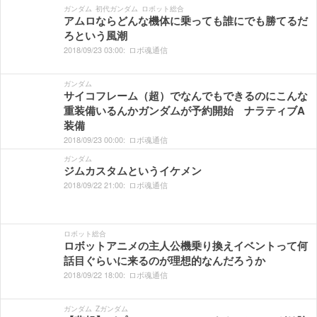
ガンダム
初代ガンダム
ロボット総合
アムロならどんな機体に乗っても誰にでも勝てるだ
ろという風潮
2018/
09/
23
03:
00:
ロボ魂通信
ガンダム
サイコフレーム（超）でなんでもできるのにこんな
重装備いるんかガンダムが予約開始 ナラティブA
装備
2018/
09/
23
00:
00:
ロボ魂通信
ガンダム
ジムカスタムというイケメン
2018/
09/
22
21:
00:
ロボ魂通信
ロボット総合
ロボットアニメの主人公機乗り換えイベントって何
話目ぐらいに来るのが理想的なんだろうか
2018/
09/
22
18:
00:
ロボ魂通信
ガンダム
Zガンダム