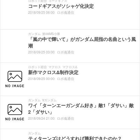
ロボット総合
コードギアス
コードギアスがソシャゲ化決定
2018/
09/
25
06:
00:
ロボ魂通信
ガンダム
第08MS小隊
「嵐の中で輝いて」がガンダム屈指の名曲という風
潮
2018/
09/
25
03:
00:
ロボ魂通信
ロボット総合
マクロス
マクロスΔ
新作マクロスΔ制作決定
2018/
09/
25
00:
00:
ロボ魂通信
ガンダム
∀ガンダム
ワイ「ターンエーガンダム好き」敵1「ダサい」敵
2「ダサい」
2018/
09/
24
21:
00:
ロボ魂通信
ガンダム
ティターンズはどうすれば勝利できたのか？