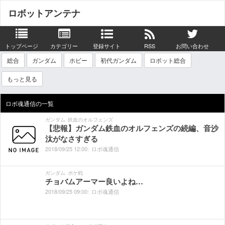
ロボットアンテナ
トップページ
カテゴリー
登録サイト
RSS
お問い合わせ
総合
ガンダム
ホビー
初代ガンダム
ロボット総合
もっと見る
ロボ魂通信の一覧
ガンダム
鉄血のオルフェンズ
【悲報】ガンダム鉄血のオルフェンズの続編、音沙
汰がなさすぎる
2018/
09/
25
12:
00:
ロボ魂通信
ガンダム
ポケ戦
チョバムアーマー良いよね…
2018/
09/
25
09:
00:
ロボ魂通信