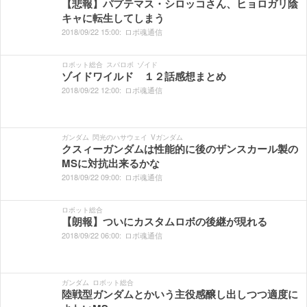
【悲報】パプテマス・シロッコさん、ヒョロガリ陰
キャに転生してしまう
2018/
09/
22
15:
00:
ロボ魂通信
ロボット総合
スパロボ
ゾイド
ゾイドワイルド １２話感想まとめ
2018/
09/
22
12:
00:
ロボ魂通信
ガンダム
閃光のハサウェイ
Vガンダム
クスィーガンダムは性能的に後のザンスカール製の
MSに対抗出来るかな
2018/
09/
22
09:
00:
ロボ魂通信
ロボット総合
【朗報】ついにカスタムロボの後継が現れる
2018/
09/
22
06:
00:
ロボ魂通信
ガンダム
ロボット総合
陸戦型ガンダムとかいう主役感醸し出しつつ適度に