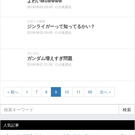
よわいMSwwww
2018/
09/
22
03:
00:
ロボ魂通信
ロボット総合
ジンライガーって知ってるかい？
2018/
09/
22
00:
00:
ロボ魂通信
ガンダム
ガンダム増えすぎ問題
2018/
09/
21
21:
00:
ロボ魂通信
« 前へ
1
7
8
9
10
11
65
次へ »
検索
人気記事