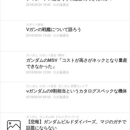
2018/
09/
24
18:
00:
ロボ魂通信
ロボット総合
Ⅴガンの戦艦について語ろう
2018/
09/
24
15:
00:
ロボ魂通信
ガンダム
ロボット総合
MSV
ガンダムのMSV「コストが高さがネックとなり量産
できなかった」
2018/
09/
24
12:
00:
ロボ魂通信
ガンダム
ロボット総合
ガンダム 逆襲のシャア
νガンダムの9割相当というカタログスペックな機体
2018/
09/
24
09:
00:
ロボ魂通信
ガンダム
ガンダム00
ビルドダイバーズ
【悲報】ガンダムビルドダイバーズ、マジのガチで
話題にならない