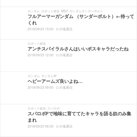
ガンダム
ロボット総合
MSV
ガンダムサンダーボルト
フルアーマーガンダム （サンダーボルト）←待って
くれ
2018/
09/
23
15:
00:
ロボ魂通信
ロボット総合
アンチスパイラルさんはいいボスキャラだったね
2018/
09/
23
12:
00:
ロボ魂通信
ガンダム
ガンダムW
ヘビーアームズ良いよね…
2018/
09/
23
09:
00:
ロボ魂通信
ロボット総合
スパロボ
スパロボFで地味に育ててたキャラを語る奴のみ集
まれ
2018/
09/
23
06:
00:
ロボ魂通信