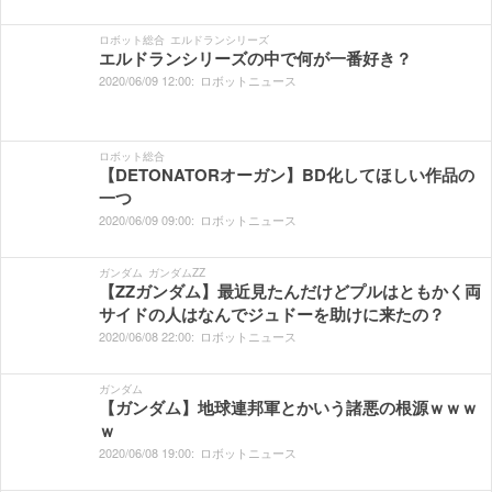
ロボット総合
エルドランシリーズ
エルドランシリーズの中で何が一番好き？
2020/
06/
09
12:
00:
ロボットニュース
ロボット総合
【DETONATORオーガン】BD化してほしい作品の
一つ
2020/
06/
09
09:
00:
ロボットニュース
ガンダム
ガンダムZZ
【ZZガンダム】最近見たんだけどプルはともかく両
サイドの人はなんでジュドーを助けに来たの？
2020/
06/
08
22:
00:
ロボットニュース
ガンダム
【ガンダム】地球連邦軍とかいう諸悪の根源ｗｗｗ
ｗ
2020/
06/
08
19:
00:
ロボットニュース