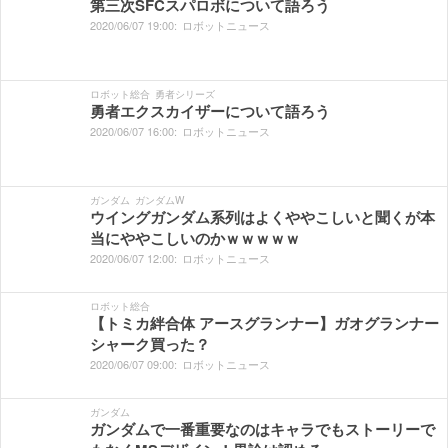
第三次SFCスパロボについて語ろう
2020/
06/
07
19:
00:
ロボットニュース
ロボット総合
勇者シリーズ
勇者エクスカイザーについて語ろう
2020/
06/
07
16:
00:
ロボットニュース
ガンダム
ガンダムW
ウイングガンダム系列はよくややこしいと聞くが本
当にややこしいのかｗｗｗｗｗ
2020/
06/
07
12:
00:
ロボットニュース
ロボット総合
【トミカ絆合体 アースグランナー】ガオグランナー
シャーク買った？
2020/
06/
07
09:
00:
ロボットニュース
ガンダム
ガンダムで一番重要なのはキャラでもストーリーで