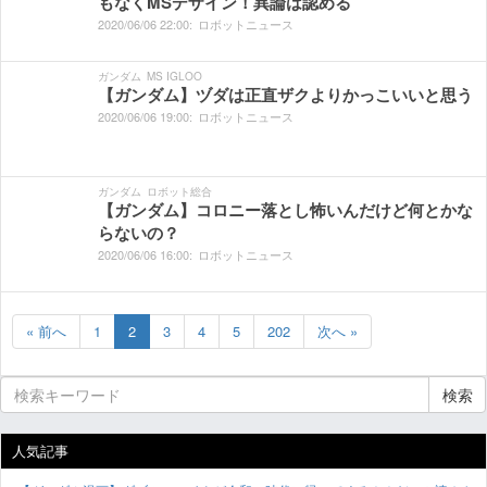
もなくMSデザイン！異論は認める
2020/
06/
06
22:
00:
ロボットニュース
ガンダム
MS IGLOO
【ガンダム】ヅダは正直ザクよりかっこいいと思う
2020/
06/
06
19:
00:
ロボットニュース
ガンダム
ロボット総合
【ガンダム】コロニー落とし怖いんだけど何とかな
らないの？
2020/
06/
06
16:
00:
ロボットニュース
« 前へ
1
2
3
4
5
202
次へ »
検索
人気記事