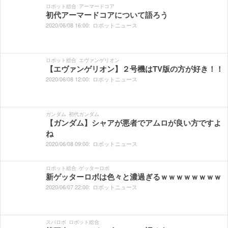
ロボット総合
アーマードコア
初代アーマードコアについて語ろう
2020/
06/
08
16:
00:
ロボットニュース
ロボット総合
エヴァンゲリオン
【エヴァンゲリオン】２号機はTV版の方が好き！！
2020/
06/
08
12:
00:
ロボットニュース
ガンダム
初代ガンダム
【ガンダム】シャアが悪者でアムロが良い方ですよ
ね
2020/
06/
08
09:
00:
ロボットニュース
ロボット総合
ゲッターロボ
新ゲッターロボは色々と濃過ぎるｗｗｗｗｗｗｗｗ
2020/
06/
07
22:
00:
ロボットニュース
スパロボ
ロボット総合