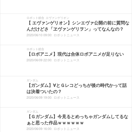
ロボット総合
エヴァンゲリオン
【 エヴァンゲリオン】シンエヴァ公開の前に質問な
んだけどさ「ヱヴァンゲリヲン」ってなんなの？
2020/
06/
10
09:
00:
ロボットニュース
ロボット総合
【ロボアニメ】現代は合体ロボアニメが足りない
2020/
06/
09
22:
00:
ロボットニュース
ガンダム
【ガンダム】∀とＧレコどっちが後の時代かって話
は決着ついたの？
2020/
06/
09
19:
00:
ロボットニュース
ガンダム
【Ｇガンダム】今見るとめっちゃガンダムしてるな
ぁと思った作品ｗｗｗｗｗｗ
2020/
06/
09
16:
00:
ロボットニュース