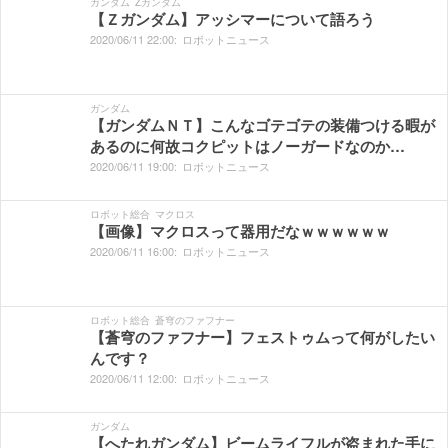
ガンダム
Zガンダム
【Ｚガンダム】アッシマーについて語ろう
2020/
06/
11
22:
00:
ロボットニュース
ガンダム
【ガンダムＮＴ】こんなゴテゴテの装備つける暇が
あるのに何故コクピットはノーガードなのか…
2020/
06/
11
19:
00:
ロボットニュース
ロボット総合
マクロス
【画像】マクロスって器用だなｗｗｗｗｗｗ
2020/
06/
11
16:
00:
ロボットニュース
ロボット総合
蒼穹のファフナー
【蒼穹のファフナー】フェストゥムって何がしたい
んです？
2020/
06/
11
12:
00:
ロボットニュース
ガンダム
【へたれガンダム】ビームライフルが盗まれた手に