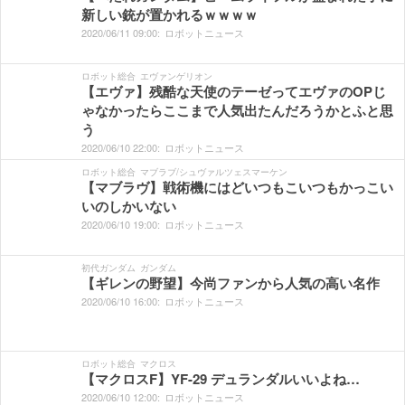
新しい銃が置かれるｗｗｗｗ
2020/
06/
11
09:
00:
ロボットニュース
ロボット総合
エヴァンゲリオン
【エヴァ】残酷な天使のテーゼってエヴァのOPじ
ゃなかったらここまで人気出たんだろうかとふと思
う
2020/
06/
10
22:
00:
ロボットニュース
ロボット総合
マブラブ/シュヴァルツェスマーケン
【マブラヴ】戦術機にはどいつもこいつもかっこい
いのしかいない
2020/
06/
10
19:
00:
ロボットニュース
初代ガンダム
ガンダム
【ギレンの野望】今尚ファンから人気の高い名作
2020/
06/
10
16:
00:
ロボットニュース
ロボット総合
マクロス
【マクロスF】YF-29 デュランダルいいよね…
2020/
06/
10
12:
00:
ロボットニュース