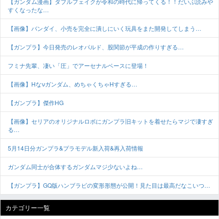
【ガンダム漫画】ダブルフェイクが令和の時代に帰ってくる！！だいぶ読みや
すくなったな…
【画像】バンダイ、小売を完全に潰しにいく玩具をまた開発してしまう…
【ガンプラ】今日発売のレオパルド、股関節が平成の作りすぎる…
フミナ先輩、凄い「圧」でアーセナルベースに登場！
【画像】Hなνガンダム、めちゃくちゃHすぎる…
【ガンプラ】傑作HG
【画像】セリアのオリジナルロボにガンプラ旧キットを着せたらマジで凄すぎ
る…
5月14日分ガンプラ&プラモデル新入荷&再入荷情報
ガンダム同士が合体するガンダムマジ少ないよね…
【ガンプラ】GQ版ハンブラビの変形形態が公開！見た目は最高だなこいつ…
カテゴリー一覧