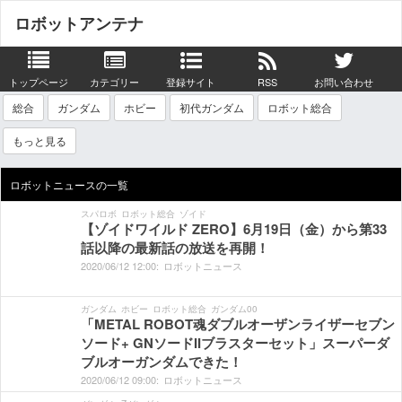
ロボットアンテナ
トップページ
カテゴリー
登録サイト
RSS
お問い合わせ
総合
ガンダム
ホビー
初代ガンダム
ロボット総合
もっと見る
ロボットニュースの一覧
スパロボ
ロボット総合
ゾイド
【ゾイドワイルド ZERO】6月19日（金）から第33
話以降の最新話の放送を再開！
2020/
06/
12
12:
00:
ロボットニュース
ガンダム
ホビー
ロボット総合
ガンダム00
「METAL ROBOT魂ダブルオーザンライザーセブン
ソード+ GNソードIIブラスターセット」スーパーダ
ブルオーガンダムできた！
2020/
06/
12
09:
00:
ロボットニュース